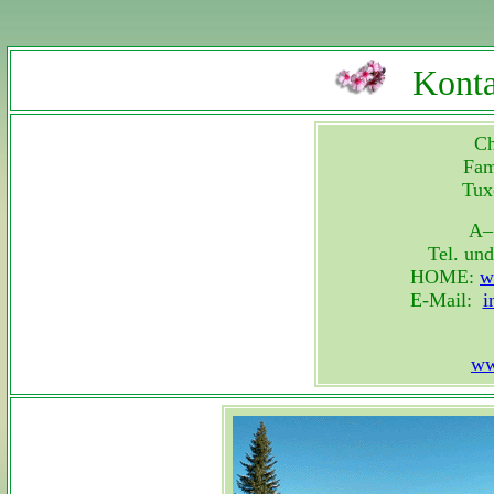
Konta
Ch
Fam
Tux
A– 
Tel. un
HOME:
w
E-Mail:
i
ww